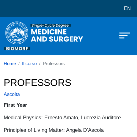
Corso di laurea in Medicine and su
Salta al contenuto principale
EN
Home
Il corso
Professors
PROFESSORS
Ascolta
First Year
Medical Physics: Ernesto Amato, Lucrezia Auditore
Principles of Living Matter: Angela D’Ascola