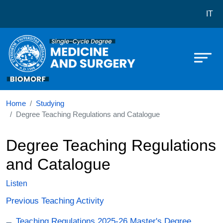
Corso di laurea in Medicine and su
Skip to main content
IT
Home
Studying
Degree Teaching Regulations and Catalogue
Degree Teaching Regulations
and Catalogue
Listen
Previous Teaching Activity
Documento
Teaching Regulations 2025-26 Master's Degree