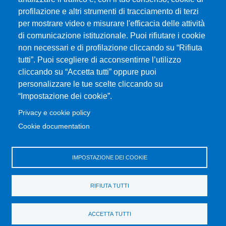
profilazione e altri strumenti di tracciamento di terzi
per mostrare video e misurare l'efficacia delle attività
Università degli Studi di Messina
di comunicazione istituzionale. Puoi rifiutare i cookie
Piazza Pugliatti, 1 - 98122 Messina
non necessari e di profilazione cliccando su “Rifiuta
Cod. Fiscale 80004070837
tutti”. Puoi scegliere di acconsentirne l’utilizzo
P.IVA 00724160833
cliccando su “Accetta tutti” oppure puoi
Centralino: 090 676 1
personalizzare le tue scelte cliccando su
MENÙ SOCIAL
“Impostazione dei cookie”.
Privacy e cookie policy
MENÙ FOOTER 1
Cookie documentation
Accessibility statement
Privacy and cookie policy
Sitemap
IMPOSTAZIONE DEI COOKIE
MENÙ FOOTER 2
RIFIUTA TUTTI
Transparent administration
Change your mind on cookies
ACCETTA TUTTI