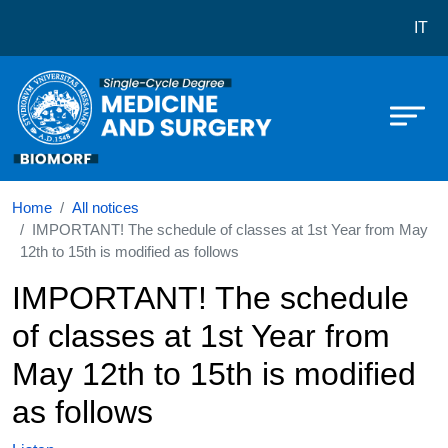
Corso di laurea in Medicine and su
Skip to main content
IT
Home
All notices
IMPORTANT! The schedule of classes at 1st Year from May
12th to 15th is modified as follows
IMPORTANT! The schedule
of classes at 1st Year from
May 12th to 15th is modified
as follows