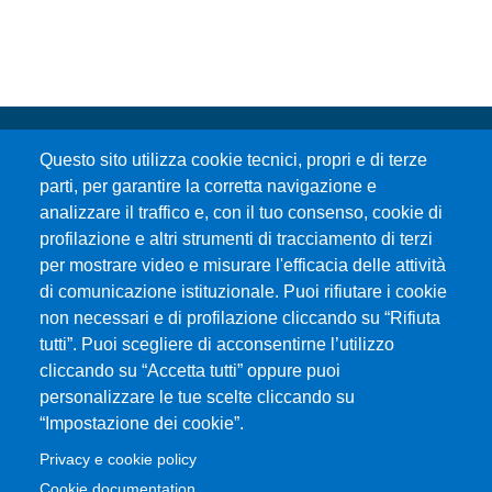
Questo sito utilizza cookie tecnici, propri e di terze
parti, per garantire la corretta navigazione e
analizzare il traffico e, con il tuo consenso, cookie di
profilazione e altri strumenti di tracciamento di terzi
per mostrare video e misurare l'efficacia delle attività
Università degli Studi di Messina
di comunicazione istituzionale. Puoi rifiutare i cookie
Piazza Pugliatti, 1 - 98122 Messina
non necessari e di profilazione cliccando su “Rifiuta
Cod. Fiscale 80004070837
tutti”. Puoi scegliere di acconsentirne l’utilizzo
P.IVA 00724160833
cliccando su “Accetta tutti” oppure puoi
Centralino: 090 676 1
personalizzare le tue scelte cliccando su
MENÙ SOCIAL
“Impostazione dei cookie”.
Privacy e cookie policy
Cookie documentation