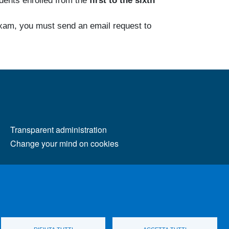
udents enrolled from the
first to the sixth
e exam, you must send an email request to
MENÙ FOOTER 2
Transparent administration
Change your mind on cookies