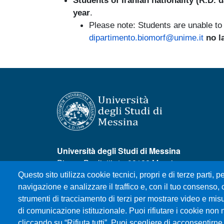
Students of Iranian nationality (R.D. 
year
.
Please note: Students are unable to
dipartimento.biomorf@unime.it
no l
Università degli Studi di Messina
Piazza Pugliatti, 1 - 98122 Messina
Cod. Fiscale 80004070837
Questo sito utilizza cookie tecnici, propri e di terze parti, pe
P.IVA 00724160833
navigazione e analizzare il traffico e, con il tuo consenso, c
Centralino: 090 676 1
strumenti di tracciamento di terzi per mostrare video e misura
di comunicazione istituzionale. Puoi rifiutare i cookie non 
MENÙ SOCIAL
cliccando su “Rifiuta tutti”. Puoi scegliere di acconsentirne 