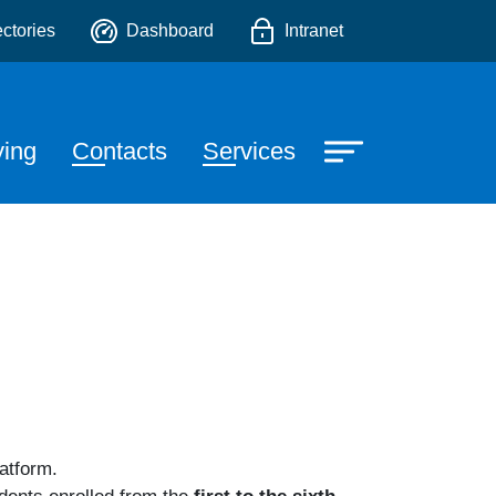
ectories
Dashboard
Intranet
e
ying
Contacts
Services
atform.