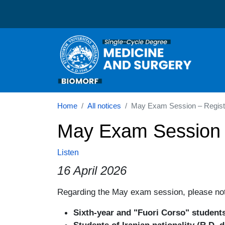
Corso di laurea in Medic
Home
All notices
May Exam Session – Regist
May Exam Session –
Listen
16 April 2026
Paragrafo
Regarding the May exam session, please note
Sixth-year and "Fuori Corso" student