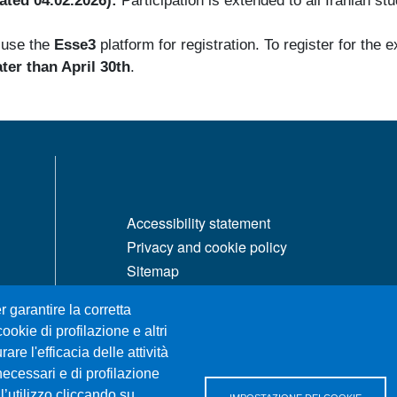
dated 04.02.2026):
Participation is extended to all Iranian st
 use the
Esse3
platform for registration. To register for th
ater than April 30th
.
MENÙ FOOTER 1
Accessibility statement
Privacy and cookie policy
Sitemap
r garantire la corretta
ookie di profilazione e altri
re l'efficacia delle attività
necessari e di profilazione
l’utilizzo cliccando su