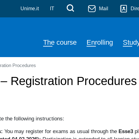
ine and surgery
Skip to main content
Menù di servizio
Cerca
Unime.it
IT
Mail
Dir
Navigazione principal
The course
Enrolling
Stud
ration Procedures
 Registration Procedures
 the following instructions:
s:
You may register for exams as usual through the
Esse3
pl